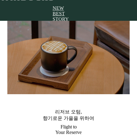
NEW
BEST
STORY
텀블러/보온병
머그/글라스
테이블웨어
라이프스타일
키체인/인형
푸드
커피/음료/e-gift
리저브 오텀,
향기로운 가을을 위하여
Flight to
Your Reserve