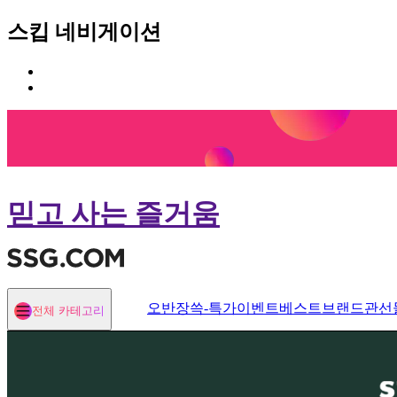
스킵 네비게이션
카
본
테
문
고
바
리
로
메
가
뉴
기
바
로
믿고 사는 즐거움
가
기
오반장
쓱-특가
이벤트
베스트
브랜드관
선
전체 카테고리
열기