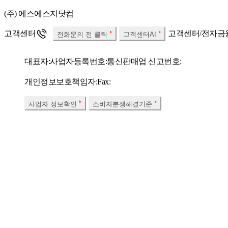
(주) 에스에스지닷컴
고객센터
고객센터/전자금
전화문의 전 클릭
고객센터AI
대표자:
사업자등록번호:
통신판매업 신고번호:
개인정보보호책임자:
Fax:
사업자 정보확인
소비자분쟁해결기준
SSG.COM 호스팅서비스 사업자 : (주)에스에스지닷컴
우리은행 채무지
한국온라인쇼핑협회
정회원사
당사는 고객님이
㈜에스에스지닷컴은 SSG.COM 실시간 항공권, 실시간 호텔 예약
해 책임을 지지 않습니다.
㈜에스에스지닷컴 사이트의 상품/판매자/쇼핑정보, 컨텐츠, UI 등